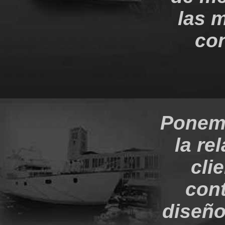
las 
con
Ponemo
la re
cli
con
diseño