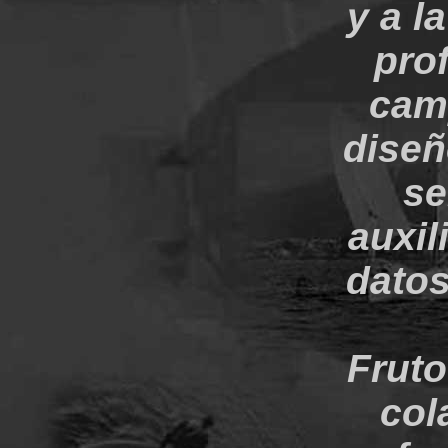
y a l
pro
camp
diseñ
se
auxil
datos
Fruto
col