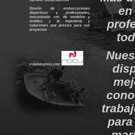
en
Diseño de embarcaciones
deportivas y profesionales,
mecanizado cnc de modelos y
prof
moldes, y la ingeniería y
soluciones que precisa para sus
proyectos
tod
Nuest
disp
colaboramos con:
mej
cono
traba
para
mari