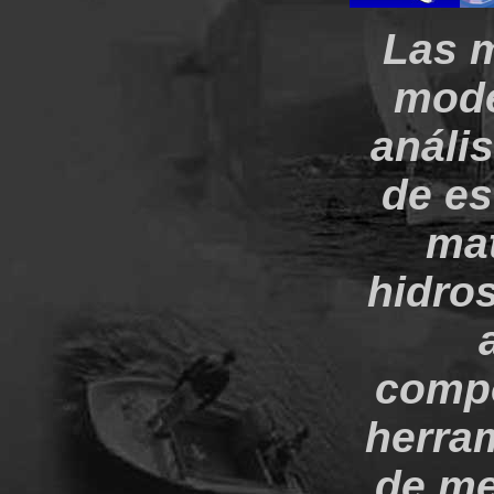
Las m
mode
anális
de es
mat
hidros
compo
herra
de me