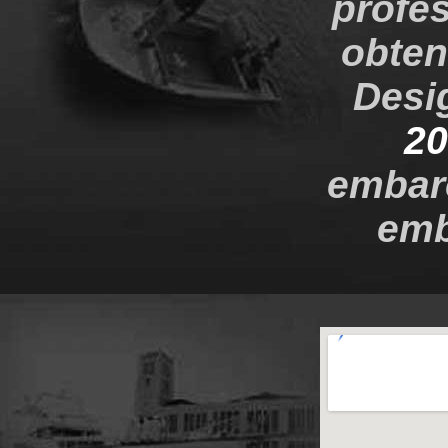
profes
obten
Desi
20
embarc
emb