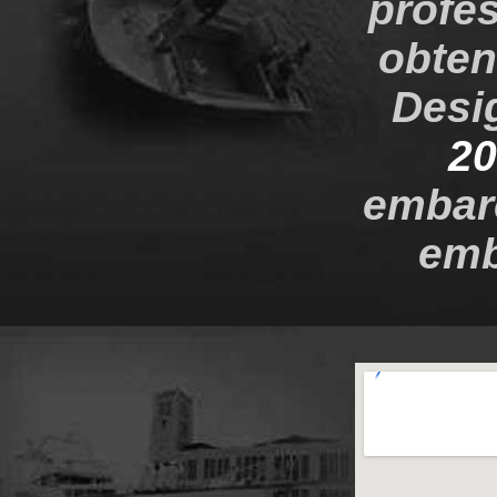
profes
obten
Desi
20
embarc
emb