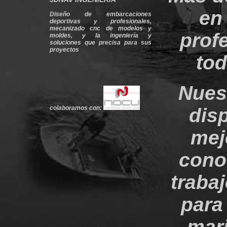
en
Diseño de embarcaciones
deportivas y profesionales,
mecanizado cnc de modelos y
prof
moldes, y la ingeniería y
soluciones que precisa para sus
proyectos
tod
Nuest
disp
colaboramos con:
mej
cono
traba
para
mari