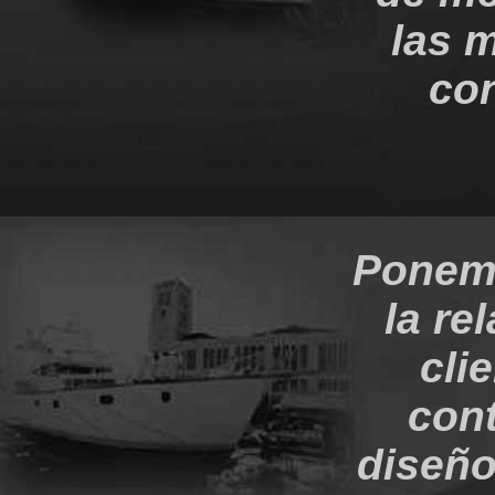
las 
con
Ponemo
la re
cli
con
diseño