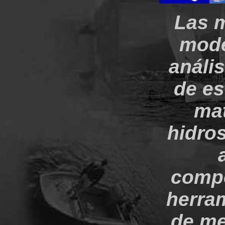
Las m
mode
anális
de es
mat
hidros
compo
herra
de me