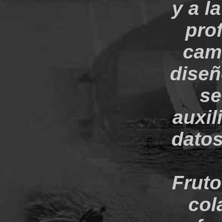
y a l
pro
camp
diseñ
se
auxil
datos
Fruto
col