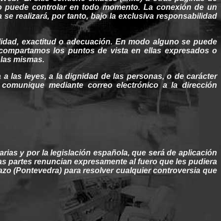
no
puede
controlar en todo momento. La conexión de un
se realizará, por tanto,
bajo
la exclusiva
responsabilidad
lidad
,
exactitud
o adecuación. En modo
alguno
se
puede
 compartamos los puntos de vista en
ellas
expresados o
 las
mismas
.
a a las
leyes
, a la
dignidad
de las
personas
, o de carácter
 comunique mediante correo electrónico a la dirección
arias
y por la
legislación
española, que será de aplicación
Las partes renuncian expresamente
al
fuero
que les
pudiera
zo (Pontevedra)
para resolver
cualquier
controversia que