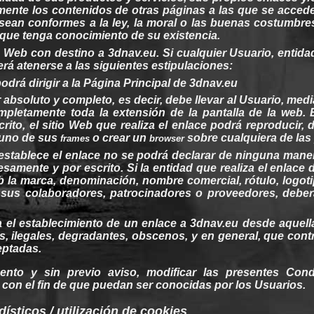
mente los
contenidos
de
otras
páginas
a las que se acced
sean
conformes a la
ley
, la moral o las
buenas
costumbre
 que
tenga
conocimiento
de
su
existencia.
s
Web
con destino a
3dnav.eu
. Si
cualquier
Usuario,
entida
erá
atenerse
a las
siguientes
estipulaciones
:
podrá
dirigir
a la
Página
Principal de
3dnav.eu
r absoluto y completo, es
decir
, debe
llevar
al
Usuario, media
pletamente toda la extensión de la pantalla de la
web
.
rito, el sitio
Web
que realiza el enlace
podrá
reproducir, 
 uno de
sus
o crear un
sobre
cualquiera
de las
frames
browser
stablece el enlace no se
podrá
declarar de
ninguna
mane
samente y por escrito. Si la
entidad
que realiza el enlace
b
la marca, denominación,
nombre
comercial, rótulo, logot
e
sus
colaboradores, patrocinadores o
proveedores
, debe
a el
establecimiento
de un enlace a
3dnav.eu
desde
aquell
os,
ilegales
, degradantes, obscenos, y en
general
, que
cont
ptadas.
mento y
sin
previo aviso, modificar las presentes Con
con el fin de que
puedan
ser
conocidas
por los Usuarios.
dísticos
/ utilización de
cookies