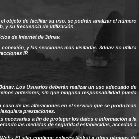
 el
objeto
de facilitar
su
uso, se
podrán
analizar el número
b
, y
su
frecuencia de utilización.
cios de Internet de
3dnav
.
e conexión, y las secciones mas visitadas.
3dnav
no utiliza
recciones
IP.
3dnav
. Los Usuarios deberán realizar un uso adecuado de
rminos
anteriores,
sin
que
ninguna
responsabilidad
pueda
n caso de las
alteraciones
en el servicio que se
produzcan
lesquiera
prestaciones
.
as necesarias a fin de
proteger
los datos e información a la
nerando las medidas de
seguridad
establecidas, accedan a
Web
.- El sitio
contiene
enlaces (
links
) a
otras
páginas
de