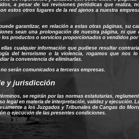
idos
, a pesar de las
revisiones
periódicas que realiza, 
 con
estos
otros
lugares de la
red
ajenos
a
nuestra
empresa 
puede
garantizar
, en relación a estas
otras
páginas
,
su
ca
iones
sean
una prolongación de
nuestra
página
, ni que
 los
productos
o servicios proporcionados o vendidos por
n
ellas
cualquier
información que
pudiese
resultar contrari
ogía
del terrorismo o la violencia, rogamos que nos lo
udiar la conveniencia de
eliminarlas
.
 no serán comunicados a
terceras
empresas.
le y
jurisdicción
términos
, se
regirán
por las normas estatutarias,
reglament
so legal en materia de interpretación, validez y
ejecución
. 
esamente a los
Juzgados
y
Tribunales
de
Cangas do Morra
ión o
ejecución
de las presentes condiciones.