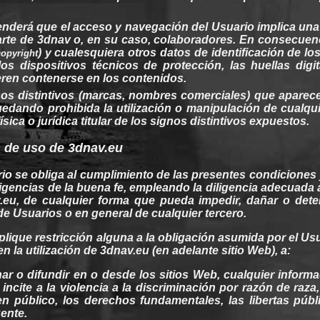
derá que el acceso y navegación del Usuario implica una re
rte de
3dnav
o, en
su
caso, colaboradores. En consecuencia
) y
cualesquiera
otros
datos de identificación de lo
copyright
los dispositivos técnicos de protección, las
huellas
digi
eren
contenerse
en los
contenidos
.
nos distintivos (marcas,
nombres
comerciales
) que apare
uedando prohibida la utilización o manipulación de
cualqu
ísica o
jurídica
titular de los signos distintivos
expuestos
.
s
de uso de 3dnav.eu
rio se
obliga
al
cumplimiento
de las presentes condiciones
igencias
de la
buena
fe,
empleando
la
diligencia
adecuada a
.eu
, de
cualquier
forma que
pueda
impedir,
dañar
o deter
 de Usuarios o en
general
de
cualquier
tercero
.
plique
restricción
alguna
a la
obligación
asumida por el Usu
 en la utilización de
3dnav.eu
(en
adelante
sitio
Web
), a:
ar o difundir en o desde los sitios
Web
,
cualquier
informa
 incite a la violencia a la discriminación por razón de raza
en
público, los
derechos
fundamentales
, las libertas púb
gente
.