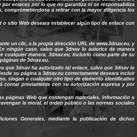
e por enlaces por lo que no
garantiza
ni se responsabiliza
s
,
comprometiéndose
a retirar con la
mayor
diligencia
los
d
o sitio
Web
deseara
establecer algún tipo de enlace con
nte un clic, a la propia dirección URL de www.3dnav.eu, y
 En ningún caso, salvo que
3dnav
lo autorice de
manera
de
cualquier
manera
,
3dnav.eu
,
incluirlo
como parte de
su
páginas
de
3dnav.eu
.
ra
que
3dnav
ha autorizado tal enlace, salvo que
3dnav
lo
 desde
su
página
a
3dnav.eu
correctamente
deseara
incluir
ipo, slogan o
cualquier
otro
tipo de elemento
identificativo
rá contar previamente con
su
autorización expresa y por
as
páginas
Web
que
contengan
materiales
, información o
ravengan
la moral, el
orden
público o las normas
sociales
diciones
Generales
, mediante la publicación de dichas