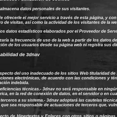
 almacena datos
personales
de
sus
visitantes.
de
ofrecerle
el
mejor
servicio a través de esta
página
, y con
o de visitas, así como la
actividad
de los visitantes de la
we
 los datos
estadísticos
elaborados por el
Proveedor
de Servi
zaría la frecuencia de uso de la
web
a partir de los datos d
ión de los usuarios desde
su
página
web
ni
registra
sus
di
abilidad
de 3dnav
especto del uso inadecuado de los sitios
Web
titularidad
de
cciones
electrónicas, de
acuerdo
con las condiciones y
té
zación indebida.
ficiencias técnicas.-
3dnav
no será responsable en ningú
rica, en la
red
de conexión de datos, en el servidor o en
cua
r
terceros
a
su
sistema.-
3dnav
adoptará las cautelas técnic
n
que
sea
responsable de
actuaciones
de
terceros
que, vul
ecto de
Hipertextos
y Enlaces con
otros
sitios o
páginas