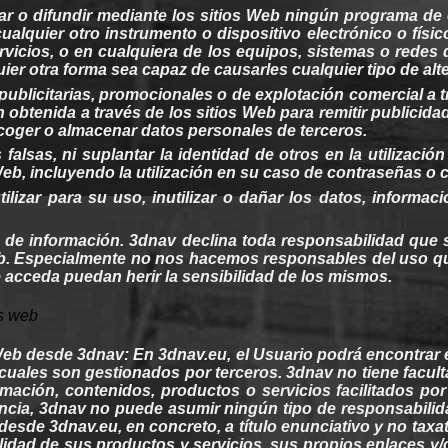
ar o difundir mediante los sitios
Web
ningún programa de o
cualquier
otro
instrumento o dispositivo electrónico o físi
rvicios, o en
cualquiera
de los equipos, sistemas o redes
uier
otra
forma
sea
capaz de
causarles
cualquier
tipo de alt
publicitarias,
promocionales
o de explotación comercial a t
ón
obtenida
a través de los sitios
Web
para remitir
publicida
coger
o almacenar datos
personales
de
terceros
.
s falsas, ni suplantar la
identidad
de
otros
en la utilización
eb
,
incluyendo
la utilización en
su
caso de
contraseñas
o c
utilizar para
su
uso, inutilizar o
dañar
los datos,
informaci
n de información.
3dnav
declina toda
responsabilidad
que s
b
. Especialmente no nos
hacemos
responsables del uso q
e acceda
puedan
herir
la
sensibilidad
de los
mismos
.
os
web
eb
desde 3dnav: En 3dnav.eu, el Usuario
podrá
encontrar 
cuales
son
gestionados
por
terceros
. 3dnav no
tiene
facul
ormación,
contenidos
,
productos
o servicios facilitados po
ncia,
3dnav
no
puede
asumir ningún tipo de
responsabilid
 desde
3dnav.eu
, en concreto, a título enunciativo y no taxa
ilidad
de
sus
productos
y servicios,
sus
propios enlaces y