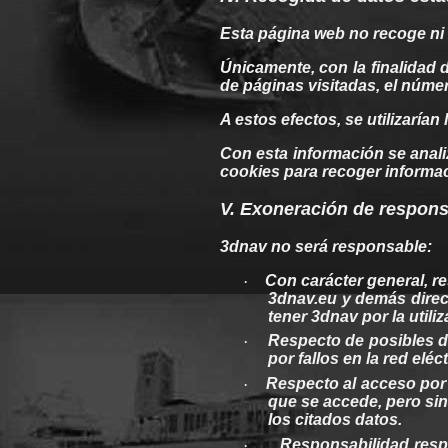
Esta
página
web
no
recoge
ni
Únicamente
, con la
finalidad
de
páginas
visitadas, el númer
A
estos
efectos, se utilizarían
Con esta información se anali
cookies
para
recoger
informac
V. Exoneración de
respons
3dnav
no será responsable:
Con carácter
general
, r
·
3dnav.eu
y
demás
dire
tener
3dnav
por la utili
Respecto de posibles de
·
por fallos en la
red
eléct
Respecto
al
acceso po
·
que se accede, pero
si
los citados datos.
Responsabilidad
resp
·