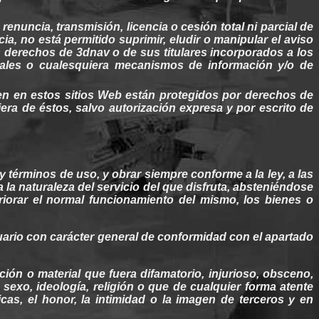
nuncia, transmisión, licencia o cesión total ni parcial de
, no está permitido suprimir, eludir o manipular el aviso
s
derechos
de
3dnav
o de
sus
titulares incorporados a los
tales
o
cualesquiera
mecanismos de información y/o de
cen en
estos
sitios
Web
están
protegidos
por
derechos
de
iera
de
éstos
, salvo autorización expresa y por escrito de
 y
términos
de uso, y obrar
siempre
conforme a la
ley
, a las
 la
naturaleza
del servicio del que
disfruta
,
absteniéndose
iorar el normal
funcionamiento
del
mismo
, los
bienes
o
ario con carácter
general
de
conformidad
con el apartado
ción o material que
fuera
difamatorio,
injurioso
, obsceno,
, sexo,
ideología
,
religión
o que de
cualquier
forma atente
licas, el honor, la
intimidad
o la
imagen
de
terceros
y en