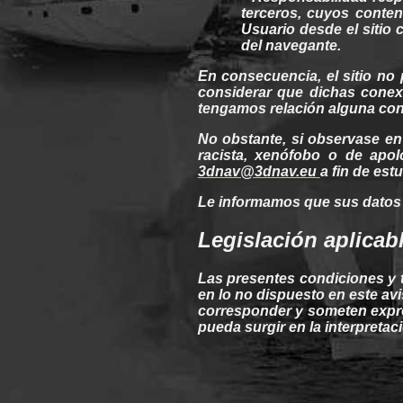
terceros
,
cuyos
conten
Usuario desde el sitio
del navegante.
En consecuencia, el sitio no
considerar que dichas
conex
tengamos
relación
alguna
con
No obstante, si observase e
racista, xenófobo o de
apol
3dnav@3dnav.eu
a fin de est
Le informamos que
sus
datos
Legislación
aplicab
Las presentes condiciones y
en lo no
dispuesto
en este avi
corresponder y someten expr
pueda
surgir
en la interpretac