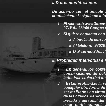
I. Datos
identificativos
De
acuerdo
con el
artículo
1
conocimiento
la
siguiente
info
1.
El sitio
web
www.3dnav.
37-3ºA– 36940 Cangas d
2.
Si
quiere
contactar con
A través de correo
o
Al teléfono: 9863
o
O
al
correo 3dnav
o
II.
Propiedad
intelectual e 
1.
En
general
, los
conte
combinaciones
de col
industrial,
titularidad
de
2.
Están prohibidas la
r
cualquier
otra
forma de e
ser realizados en
virtud
de los citados
derecho
privado y
personal
del
caso,
podrá
suprimir, 