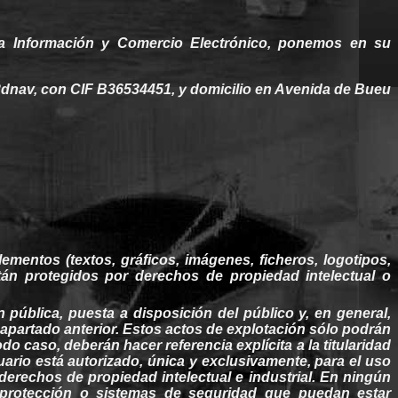
a Información y Comercio Electrónico,
ponemos
en
su
3dnav
, con CIF B36534451, y domicilio en Avenida de Bueu
lementos (textos, gráficos,
imágenes
,
ficheros
, logotipos,
stán
protegidos
por
derechos
de
propiedad
intelectual o
n pública,
puesta
a disposición del público y, en
general
,
 apartado anterior.
Estos
actos de explotación
sólo
podrán
odo caso, deberán
hacer
referencia explícita a la
titularidad
suario está autorizado, única y exclusivamente, para el uso
derechos
de
propiedad
intelectual e industrial. En ningún
 protección o sistemas de
seguridad
que
puedan
estar