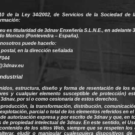
0 de la
Ley
34/2002, de Servicios de la
Sociedad
de l
rmación:
eu es
titularidad
de 3dnav Enxeñería S.L.N.E., en
adelante
o Morrazo (Pontevedra – España).
nosotros
puede
hacerlo
:
 postal, en la dirección
señalada
07044
@3dnav.eu
industrial
nidos
,
estructura
,
diseño
y forma de
resentación
de los e
ores y
cualquier
elemento susceptible de protección) e
 3dnav, por
sí
o como
cesionaria
de
estos
derechos
.
eproducción
, la transformación, distribución, comunicació
xplotación, parcial o total de los elementos referidos en el
de autorización expresa y por escrito de
3dnav
y que, en t
s
de
propiedad
intelectual de
3dnav
. En este sentido, el U
contenido
de los sitios
Web
,
siempre
que se
respeten
los
alterar, eludir o manipular
cualesquiera
dispositivos de