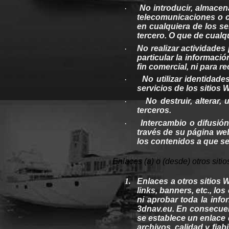
No introducir, almacen
·
telecomunicaciones
o
en
cualquiera
de los se
tercero
. O que de
cualq
No realizar actividades 
·
particular la informaci
fin comercial, ni para
re
No utilizar identidade
·
servicios de los sitios
W
No
destruir
, alterar, 
·
terceros
.
Intercambio o difusió
·
través de
su
página
we
los
contenidos
a que s
Enlaces (a) o (desde)
otros
siti
1.
Enlaces a
otros
sitios
W
links
,
banners
, etc., los
ni aprobar toda la inf
3dnav.eu
. En consecue
se establece un enlace
archivos
,
calidad
y
fiab