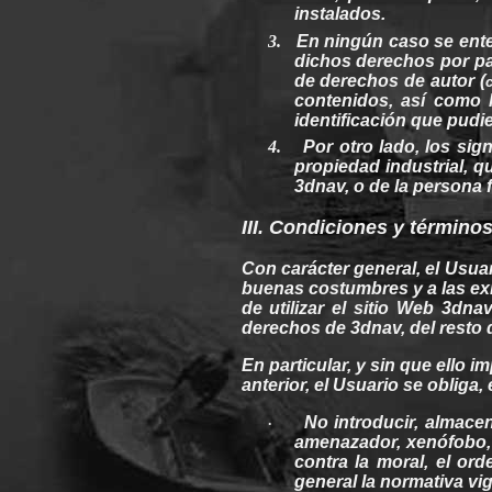
instalados.
3.
En ningún caso se enten
dichos
derechos
por pa
de
derechos
de autor (
contenidos
, así como 
identificación que
pudi
4.
Por
otro
lado, los sig
propiedad
industrial, q
3dnav
, o de la
persona
f
III. Condiciones y
término
Con carácter
general
, el Usua
buenas
costumbres
y a las
ex
de utilizar el sitio
Web
3dnav
derechos
de 3dnav, del resto
En particular, y
sin
que
ello
im
anterior, el Usuario se
obliga
,
No introducir, almacen
·
amenazador
, xenófobo,
contra la moral, el
ord
general
la normativa
vi