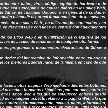
rdenador, datos, virus, código, equipo de hardware o de
co que
sea
susceptible de causar
daños
en los sitios
Web
,
 de
3dnav
, de
cualquier
Usuario, o en
general
de
cualquier
eración o impedir el normal
funcionamiento
de los
mismos
.
ravés de los sitios
Web
, no utilizando los
contenidos
y en
d
, enviar
mensajes
con fines de venta o con
cualquier
otro
 de los sitios
Web
o en la utilización de
cualquiera
de los
laves de acceso de
terceros
o de
cualquier
otra
forma.
ones
, programas o documentos electrónicos de
3dnav
o
e derive del intercambio de información entre usuarios a
ue los menores
puedan
hacer
de la
misma
en caso de que
enlaces a
otras
páginas
Web
mediante diferentes
botones
,
tad
ni medios humanos ni técnicos para
conocer
, controlar
r
otros
sitios
Web
a los que se establecen enlaces desde
ad
por
cualquier
aspecto relativo a la
página
Web
a la que
tivo, sobre
su
funcionamiento
, acceso, datos, información,
/o
cualquiera
de
sus
contenidos
, en
general
.
3dnav
declara