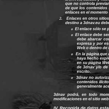
que no controla previa
de que los
contenidos
enlaces en el momento
2.
Enlaces en
otros
sitio
destino a
3dnav.eu
deb
El enlace
sólo
se
o
El enlace debe se
o
debe abarcar com
expresa y por esc
Web
o dentro de
En la
página
que e
o
haya
hecho
expre
en
su
página
We
de
3dnav
y/o d
escrito.
3dnav
no autoriz
o
contenidos
ilícit
generalmente
ace
3dnav
podrá
, en todo mo
modificaciones
en el sitio
web
IV.
Recogida
de datos
esta