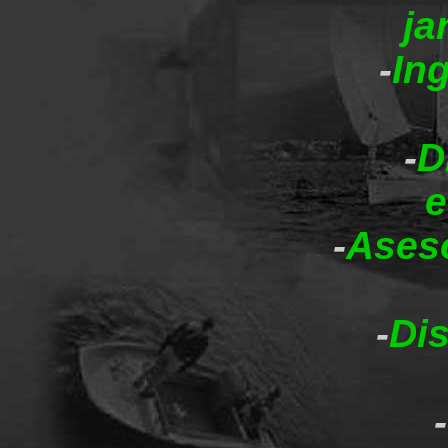
ja
-
In
-
D
e
-
Aseso
-
Dis
-