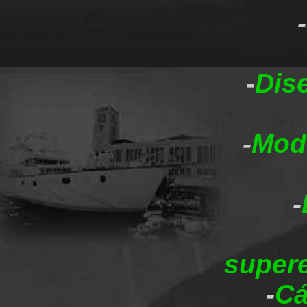
-
-
Dis
-
Mode
-
supere
-
Cá